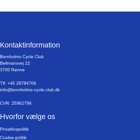
*
r
å
*
s
t
r
e
g
Kontaktinformation
Å
Å
Bornholms Cycle Club
Å
Bellmansvej 22
Å
3700 Rønne
Tlf:
+45 28784706
info@bornholms-cycle-club.dk
CVR: 25962796
Hvorfor vælge os
Privatlivspolitik
Cookie-politik