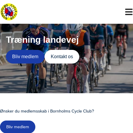
Hop
til
indholdet
Træning landevej
Bliv medlem
Kontakt os
Ønsker du medlemsskab i Bornholms Cycle Club?
Bliv medlem