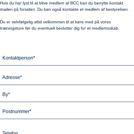
Hvis du har lyst til at blive medlem af BCC kan du benytte kontakt
mailen på forsiden. Du kan også kontakte et medlem af bestyrelsen.
Du er selvfølgelig altid velkommen til at køre med på vores
træningsture før du eventuelt beslutter dig for et medlemsskab.
K
o
n
A
t
d
a
r
A
k
e
d
t
s
r
p
B
e
s
e
y
s
e
r
*
s
P
*
s
e
T
o
o