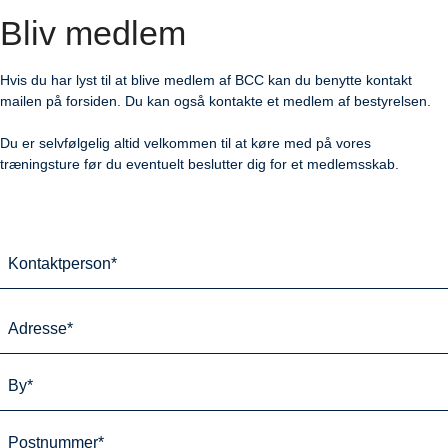
Bliv medlem
Hvis du har lyst til at blive medlem af BCC kan du benytte kontakt
mailen på forsiden. Du kan også kontakte et medlem af bestyrelsen.
Du er selvfølgelig altid velkommen til at køre med på vores
træningsture før du eventuelt beslutter dig for et medlemsskab.
K
o
n
A
t
d
a
r
A
k
e
d
t
s
r
p
B
e
s
e
y