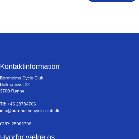
a
D
t
s
o
k
*
r
å
*
s
t
r
e
g
Kontaktinformation
Å
Å
Bornholms Cycle Club
Å
Bellmansvej 22
Å
3700 Rønne
Tlf:
+45 28784706
info@bornholms-cycle-club.dk
CVR: 25962796
Hvorfor vælge os