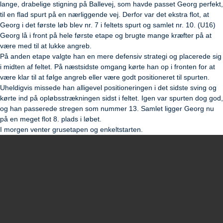
lange, drabelige stigning på Ballevej, som havde passet Georg perfekt,
til en flad spurt på en nærliggende vej. Derfor var det ekstra flot, at
Georg i det første løb blev nr. 7 i feltets spurt og samlet nr. 10. (U16)
Georg lå i front på hele første etape og brugte mange kræfter på at
være med til at lukke angreb.
På anden etape valgte han en mere defensiv strategi og placerede sig
i midten af feltet. På næstsidste omgang kørte han op i fronten for at
være klar til at følge angreb eller være godt positioneret til spurten.
Uheldigvis missede han alligevel positioneringen i det sidste sving og
kørte ind på opløbsstrækningen sidst i feltet. Igen var spurten dog god,
og han passerede stregen som nummer 13. Samlet ligger Georg nu
på en meget flot 8. plads i løbet.
I morgen venter grusetapen og enkeltstarten.