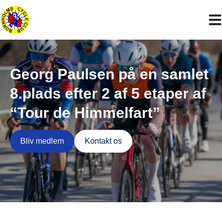
Hop
til
indholdet
Georg Paulsen på en samlet
8.plads efter 2 af 5 etaper af
“Tour de Himmelfart”
Bliv medlem
Kontakt os